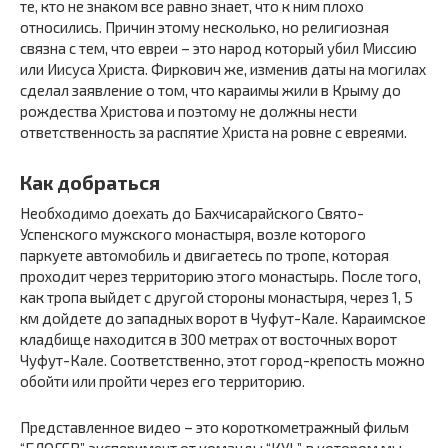
те, кто не знаком все равно знает, что к ним плохо
относились. Причин этому несколько, но религиозная
связна с тем, что евреи – это народ который убил Миссию
или Иисуса Христа. Фиркович же, изменив даты на могилах
сделал заявление о том, что караимы жили в Крыму до
рождества Христова и поэтому не должны нести
ответственность за распятие Христа на ровне с евреями.
Как добраться
Необходимо доехать до Бахчисарайского Свято-
Успенского мужского монастыря, возле которого
паркуете автомобиль и двигаетесь по тропе, которая
проходит через территорию этого монастырь. После того,
как тропа выйдет с другой стороны монастыря, через 1, 5
км дойдете до западных ворот в Чуфут-Кале. Караимское
кладбище находится в 300 метрах от восточных ворот
Чуфут-Кале. Соответственно, этот город-крепость можно
обойти или пройти через его территорию.
Представленное видео – это короткометражный фильм