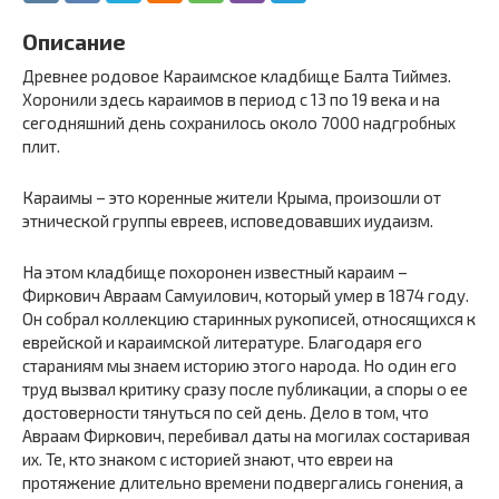
Описание
Древнее родовое Караимское кладбище Балта Тиймез.
Хоронили здесь караимов в период с 13 по 19 века и на
сегодняшний день сохранилось около 7000 надгробных
плит.
Караимы – это коренные жители Крыма, произошли от
этнической группы евреев, исповедовавших иудаизм.
На этом кладбище похоронен известный караим –
Фиркович Авраам Самуилович, который умер в 1874 году.
Он собрал коллекцию старинных рукописей, относящихся к
еврейской и караимской литературе. Благодаря его
стараниям мы знаем историю этого народа. Но один его
труд вызвал критику сразу после публикации, а споры о ее
достоверности тянуться по сей день. Дело в том, что
Авраам Фиркович, перебивал даты на могилах состаривая
их. Те, кто знаком с историей знают, что евреи на
протяжение длительно времени подвергались гонения, а