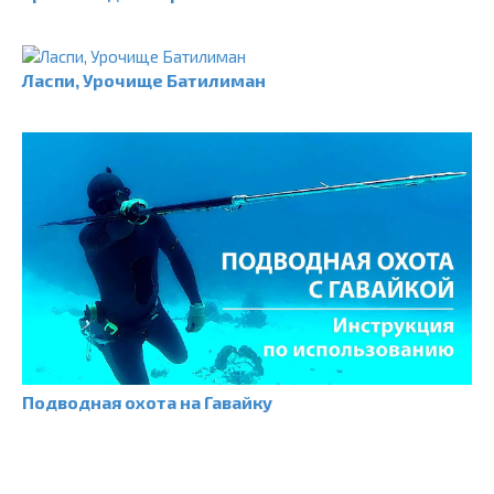
Ласпи, Урочище Батилиман
Подводная охота на Гавайку